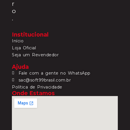
r
o
.
Institucional
Início
Loja Oficial
Seja um Revendedor
Ajuda
Fale com a gente no WhatsApp
sac@soft99brasil.com.br
Política de Privacidade
Onde Estamos