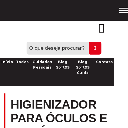
Loja
Oficial
Início
Todos
Cuidados
Blog
Blog
Contato
Pessoais
Soft99
Soft99
Cuida
HIGIENIZADOR
PARA ÓCULOS E