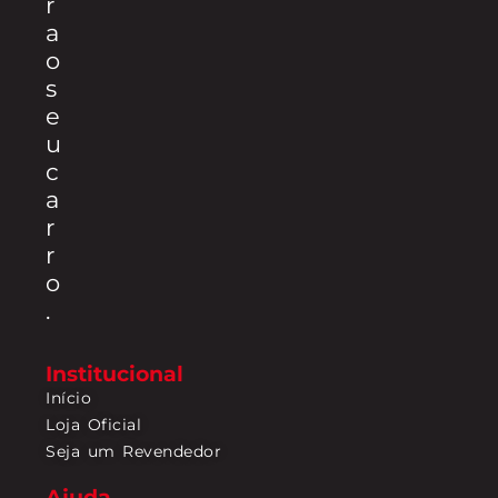
r
a
o
s
e
u
c
a
r
r
o
.
Institucional
Início
Loja Oficial
Seja um Revendedor
Ajuda