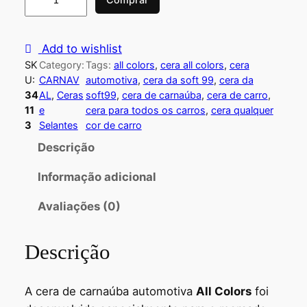
Add to wishlist
SK
Category:
Tags:
all colors
, 
cera all colors
, 
cera
U:
CARNAV
automotiva
, 
cera da soft 99
, 
cera da
34
AL
, 
Ceras
soft99
, 
cera de carnaúba
, 
cera de carro
, 
11
e
cera para todos os carros
, 
cera qualquer
3
Selantes
cor de carro
Descrição
Informação adicional
Avaliações (0)
Descrição
A cera de carnaúba automotiva
All Colors
foi