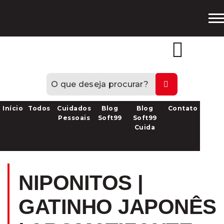
Loja
Oficial
Início
Todos
Cuidados
Blog
Blog
Contato
Pessoais
Soft99
Soft99
Cuida
NIPONITOS |
GATINHO JAPONÊS