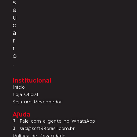
s
e
u
c
a
r
r
o
.
Institucional
Início
Loja Oficial
Seja um Revendedor
Ajuda
Fale com a gente no WhatsApp
sac@soft99brasil.com.br
Política de Privacidade