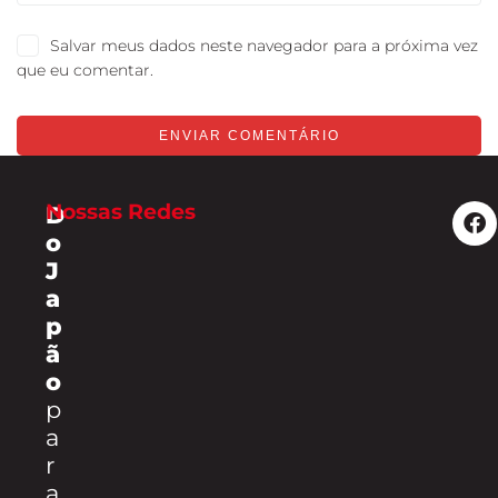
Salvar meus dados neste navegador para a próxima vez
que eu comentar.
Nossas Redes
D
o
J
a
p
ã
o
p
a
r
a