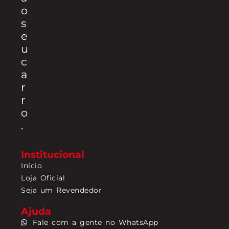
o
s
e
u
c
a
r
r
o
.
Institucional
Início
Loja Oficial
Seja um Revendedor
Ajuda
Fale com a gente no WhatsApp