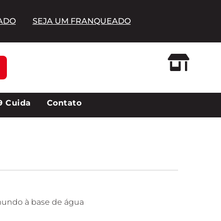
IADO
SEJA UM FRANQUEADO
Loja Oficial
9 Cuida
Contato
mundo à base de água