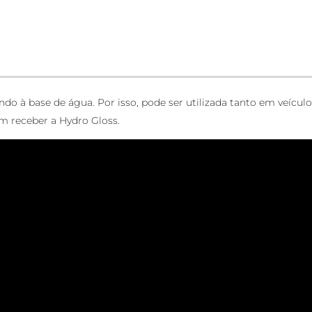
o à base de água. Por isso, pode ser utilizada tanto em veículos
m receber a Hydro Gloss.