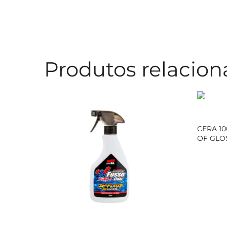
Produtos relacio
CERA 10
OF GLO
Loja Ofic