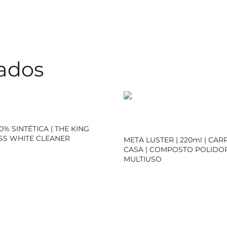
nados
0% SINTÉTICA | THE KING
SS WHITE CLEANER
META LUSTER | 220ml | CAR
CASA | COMPOSTO POLIDO
MULTIUSO
ial
Loja Oficial