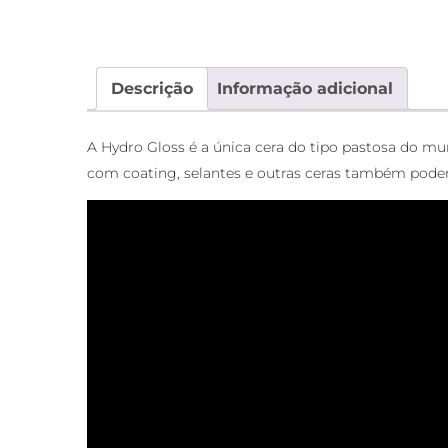
Descrição
Informação adicional
A Hydro Gloss é a única cera do tipo pastosa do mund
com coating, selantes e outras ceras também pode