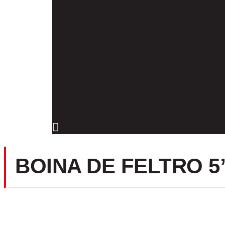
Menu
de
alternância
de
hambúrguer
BOINA DE FELTRO 5